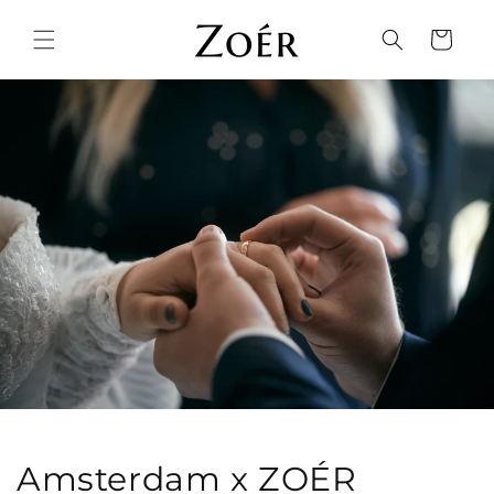
Direkt
zum
Warenkorb
Inhalt
Amsterdam x ZOÉR